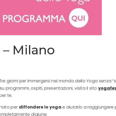
l – Milano
vo. Tre giorni per immergersi nel mondo dello Yoga senza 
su programmi, ospiti, presentazioni, visita il sito
yogafes
er te.
 nato per
diffondere lo yoga
e aiutarlo a raggiungere p
ompletamente digiune.