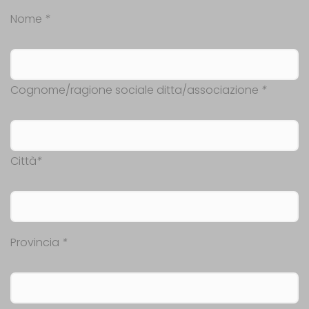
Nome
*
Cognome/ragione sociale ditta/associazione
*
Città
*
Provincia
*