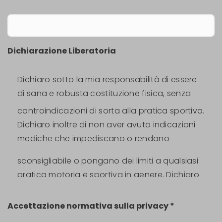
Dichiarazione Liberatoria
Dichiaro sotto la mia responsabilità di essere
di sana e robusta costituzione fisica, senza
controindicazioni di sorta alla pratica sportiva.
Dichiaro inoltre di non aver avuto indicazioni
mediche che impediscano o rendano
sconsigliabile o pongano dei limiti a qualsiasi
pratica motoria e sportiva in genere.
Dichiaro
altresì di esonerare l'ASD FITEDUCATION e tutti i
suoi responsabili , sponsor e rappresentanti
Accettazione normativa sulla privacy *
da ogni e qualsiasi responsabilità