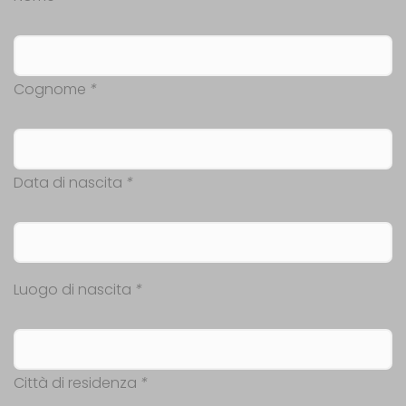
Cognome
*
Data di nascita
*
Luogo di nascita
*
Città di residenza
*