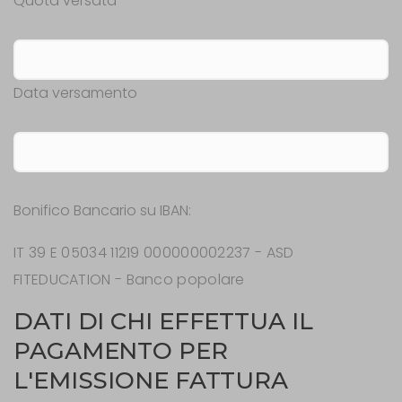
Quota versata
*
Data versamento
Bonifico Bancario su IBAN:
IT 39 E 05034 11219 000000002237 - ASD
FITEDUCATION - Banco popolare
DATI DI CHI EFFETTUA IL
PAGAMENTO PER
L'EMISSIONE FATTURA