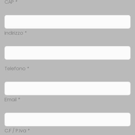
CAP
*
Indirizzo
*
Telefono
*
Email
*
C.F / P.Iva
*