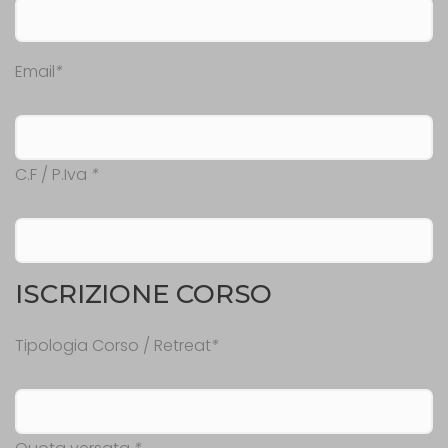
Email
*
C.F / P.Iva
*
ISCRIZIONE CORSO
Tipologia Corso / Retreat
*